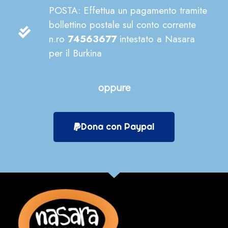
POSTA: Effettua un pagamento tramite
bollettino postale sul conto corrente
n.ro
74563677
intestato a Nasara
per il Burkina
oppure
Dona con Paypal