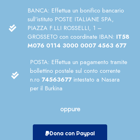
BANCA: Effettua un bonifico bancario
sull’istituto POSTE ITALIANE SPA,
PIAZZA F.LLI ROSSELLI, 1 –
GROSSETO con coordinate IBAN:
IT58
M076 0114 3000 0007 4563 677
POSTA: Effettua un pagamento tramite
bollettino postale sul conto corrente
n.ro
74563677
intestato a Nasara
per il Burkina
oppure
Dona con Paypal