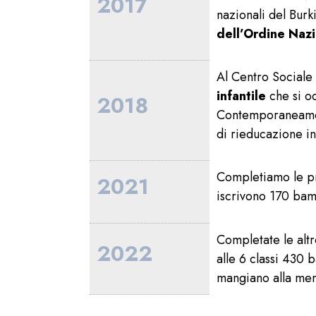
2017
nazionali del Burk
dell’Ordine Nazi
Al Centro Sociale
infantile
che si o
2018
Contemporaneamen
di rieducazione in
Completiamo le pr
2021
iscrivono 170 bamb
Completate le altr
2022
alle 6 classi 430 
mangiano alla men