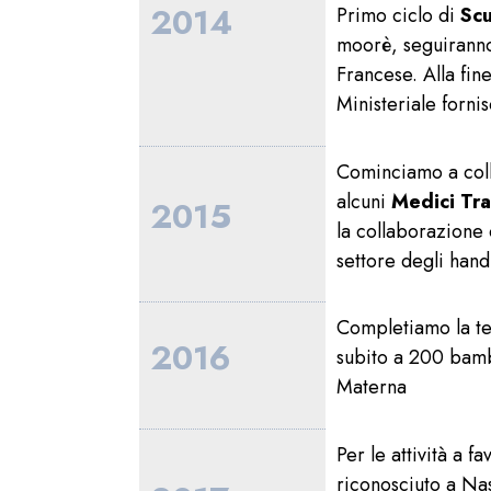
2014
Primo ciclo di
Scu
moorè, seguiranno 
Francese. Alla fine
Ministeriale fornis
Cominciamo a colla
alcuni
Medici Tra
2015
la collaborazione 
settore degli hand
Completiamo la te
2016
subito a 200 bambi
Materna
Per le attività a 
riconosciuto a Na