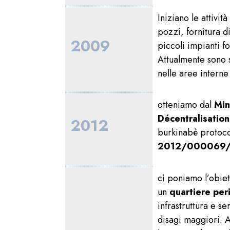
Iniziano le attivit
pozzi, fornitura d
2009
piccoli impianti fo
Attualmente sono s
nelle aree interne
otteniamo dal
Min
Décentralisation
2012
burkinabè protoco
2012/000069
ci poniamo l’obiett
un
quartiere per
infrastruttura e s
disagi maggiori. 