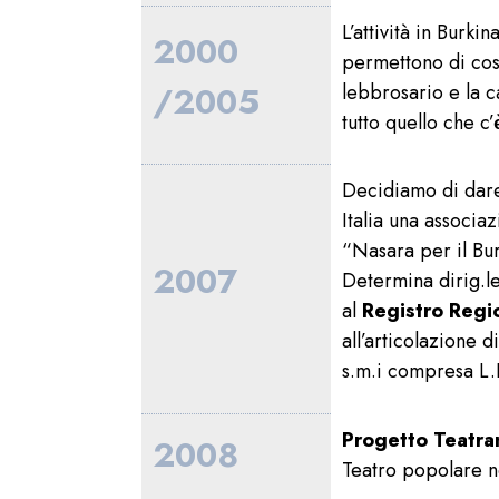
L’attività in Burki
2000
permettono di cost
lebbrosario e la c
/2005
tutto quello che c’
Decidiamo di dare 
Italia una associa
“Nasara per il Bu
2007
Determina dirig.l
al
Registro Regi
all’articolazione 
s.m.i compresa L.
Progetto Teatr
2008
Teatro popolare n