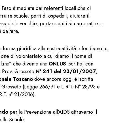
na Faso è mediata dai referenti locali che ci
ruire scuole, parti di ospedali, aiutare il
asa delle vecchie, portare aiuti ai carcerati e…
è da fare.
forma giuridica alla nostra attività e fondiamo in
zione di volontariato a cui diamo il nome di
rkina” che diventa una
ONLUS
iscritta, con
e Prov. Grosseto
N° 241 del 23/01/2007
,
onale Toscano
dove ancora oggi è iscritta
di Grosseto (Legge 266/91 e L.R.T. N° 28/93 e
R.T. n° 21/2016).
ando
per la Prevenzione all’AIDS attraverso il
elle Scuole