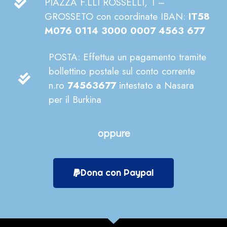
PIAZZA F.LLI ROSSELLI, 1 –
GROSSETO con coordinate IBAN:
IT58
M076 0114 3000 0007 4563 677
POSTA: Effettua un pagamento tramite
bollettino postale sul conto corrente
n.ro
74563677
intestato a Nasara
per il Burkina
oppure
Dona con Paypal